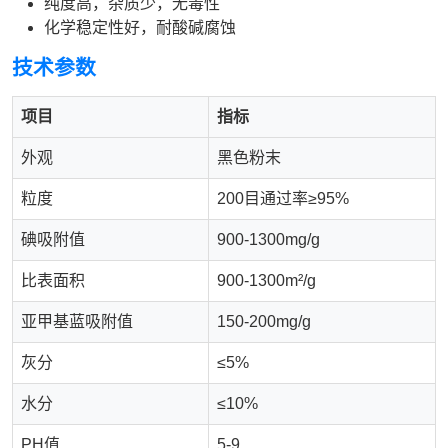
纯度高，杂质少，无毒性
化学稳定性好，耐酸碱腐蚀
技术参数
项目
指标
外观
黑色粉末
粒度
200目通过率≥95%
碘吸附值
900-1300mg/g
比表面积
900-1300m²/g
亚甲基蓝吸附值
150-200mg/g
灰分
≤5%
水分
≤10%
PH值
5-9